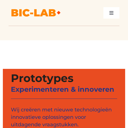
Skip
to
Toggle
content
Navigat
HOME
INNOVATIE
START-UP
Prototypes
WORKSHOPS
Experimenteren & innoveren
CONTACT
Wij creëren met nieuwe technologieën
innovatieve oplossingen voor
uitdagende vraagstukken.